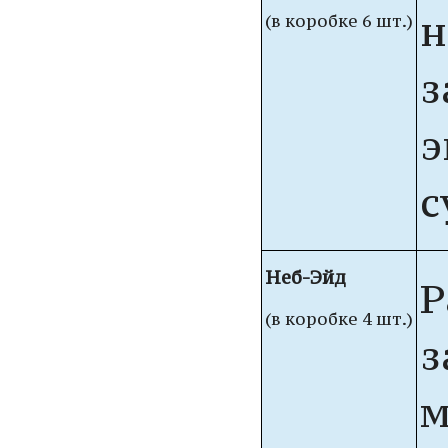
н
(в коробке 6 шт.)
з
э
с
Неб-Эйд
Р
(в коробке 4 шт.)
з
м