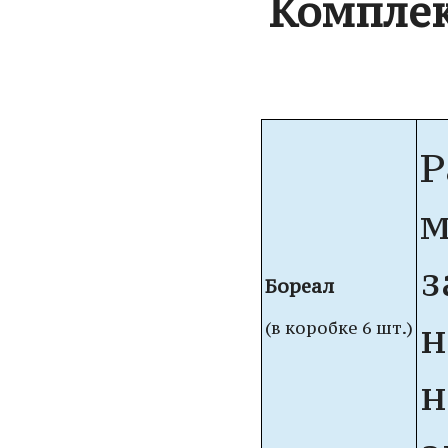
Комплек
Р
м
з
Бореал
н
(в коробке 6 шт.)
н