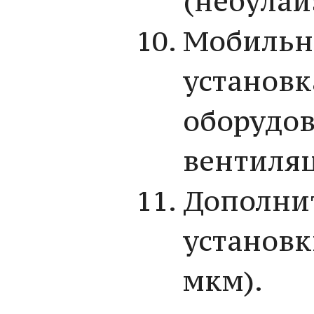
(небулай
Мобильн
установк
оборудо
вентиля
Дополни
установк
мкм).