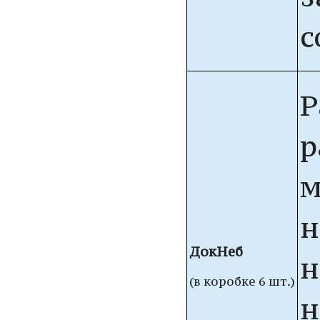
с
Р
р
м
н
ДокНеб
н
(в коробке 6 шт.)
н