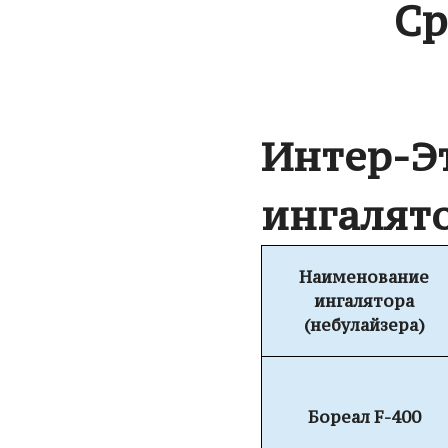
Ср
Интер-Э
ингалято
Наименование
ингалятора
(небулайзера)
Бореал
F-400