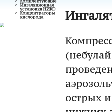
Комплектующие
Ингаляционная
установка НИКО
Ингаля
Концентраторы
кислорода
Компрес
(небулай
проведе
аэрозоль
острых и
нижних д