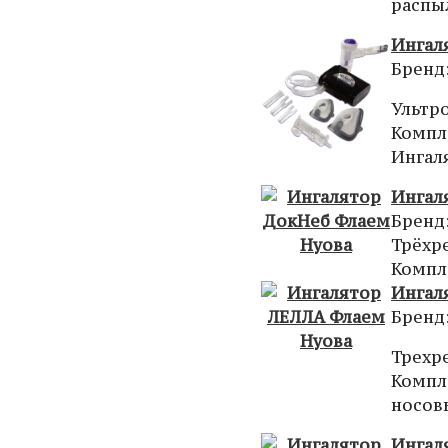
распыл
Ингал
Бренд
Ультр
Компл
Ингал
Ингал
Бренд
Трёхр
Компл
Ингал
Бренд
Трехр
Компл
носов
Ингал