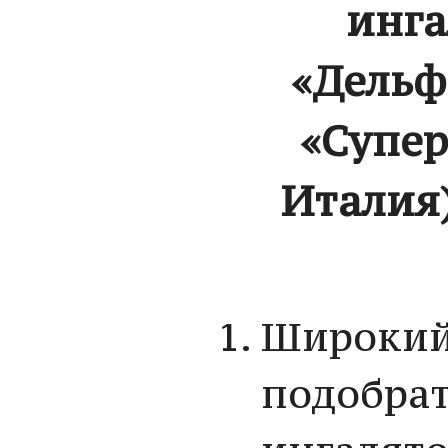
инга
«Дельф
«Супер
Италия
Широкий 
подобра