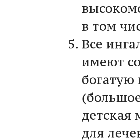
высокомо
в том чи
Все инга
имеют с
богатую
(большое
детская 
для лече