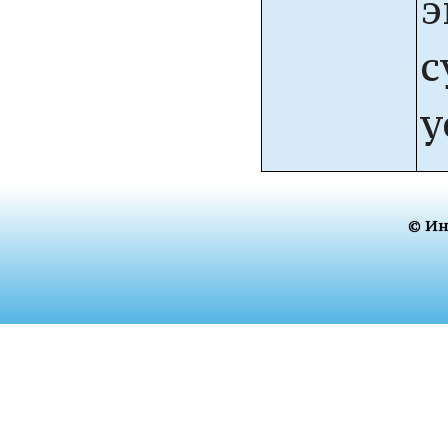
э
с
у
© Ин