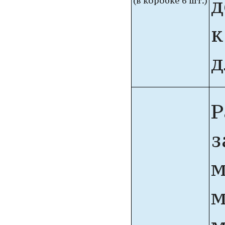
д
(в коробке 6 шт.)
к
д
Р
з
м
м