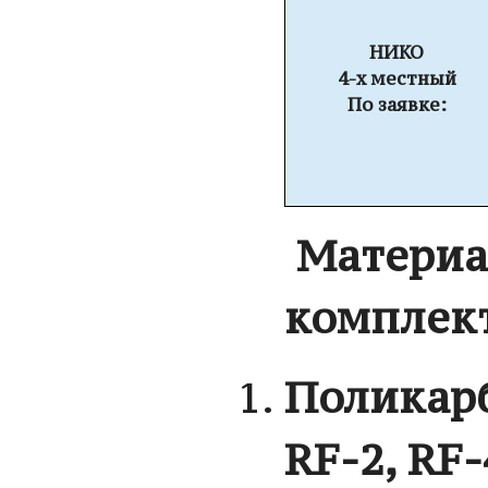
НИКО
4-х местный
По заявке:
Материа
комплек
Поликарб
RF
-2,
RF
-