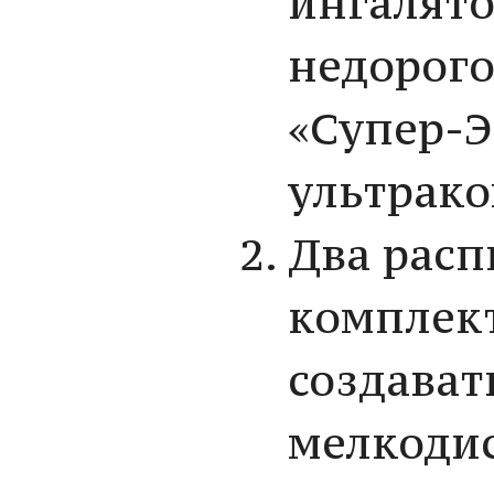
ингалято
недорого
«Супер-Э
ультрако
Два расп
комплек
создават
мелкодис