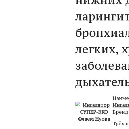
ларингит
бронхиал
легких, 
заболева
дыхатель
Наиме
Ингал
Бренд
Трёхр