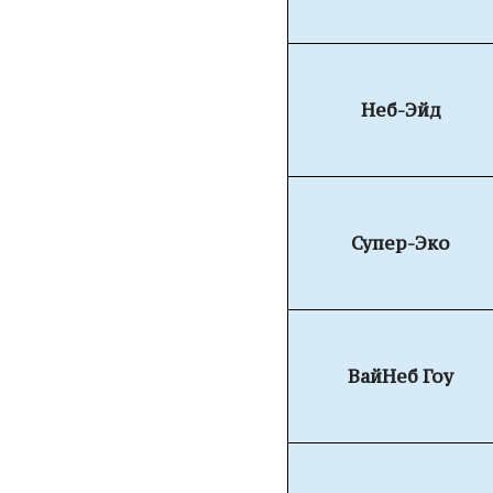
Неб-Эйд
Супер-Эко
ВайНеб
Гоу