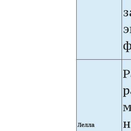
з
э
ф
Р
р
м
н
Лелла