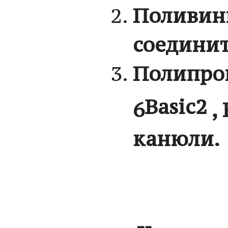
Поливини
соединит
Полипро
Basic
2
6
,
канюли.