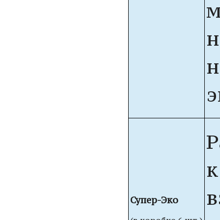
м
н
н
э
Р
к
в
Супер-Эко