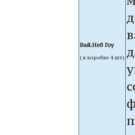
м
д
в
Вай.Неб Гоу
д
( в коробке 4 шт)
у
с
ф
п