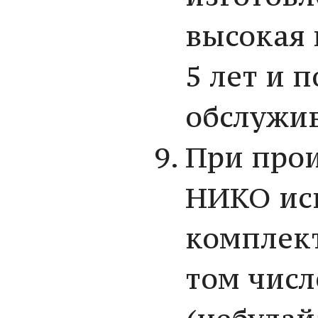
высокая 
5 лет и 
обслужи
При прои
НИКО ис
комплект
том числ